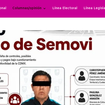
onal
Columnas/opinión
Línea Electoral
Línea Legisl