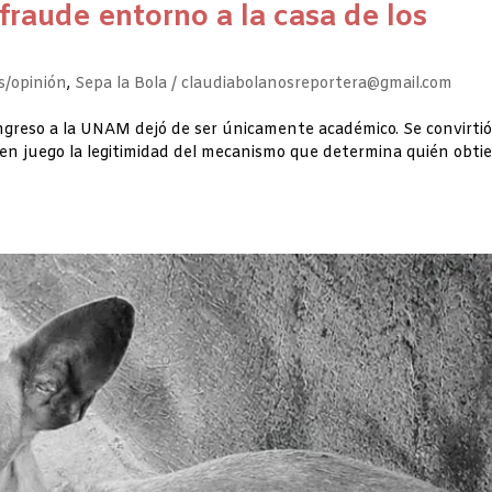
 fraude entorno a la casa de los
/opinión
,
Sepa la Bola / claudiabolanosreportera@gmail.com
ngreso a la UNAM dejó de ser únicamente académico. Se convirti
tá en juego la legitimidad del mecanismo que determina quién obti