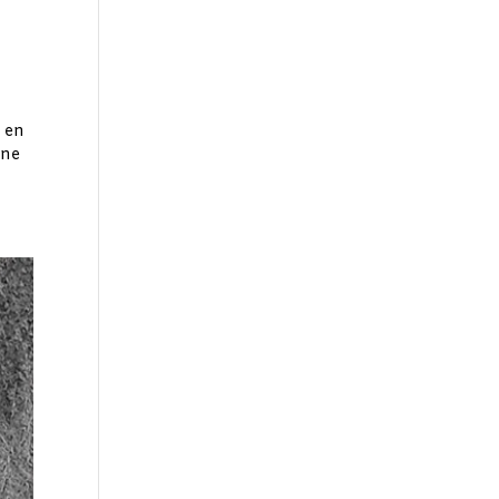
ó en
ene