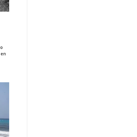
ro
 en