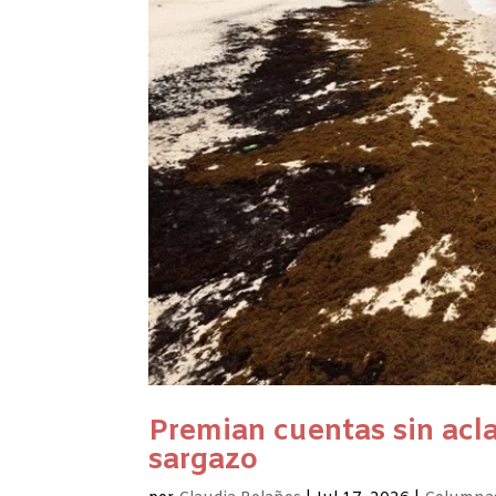
Premian cuentas sin acla
sargazo