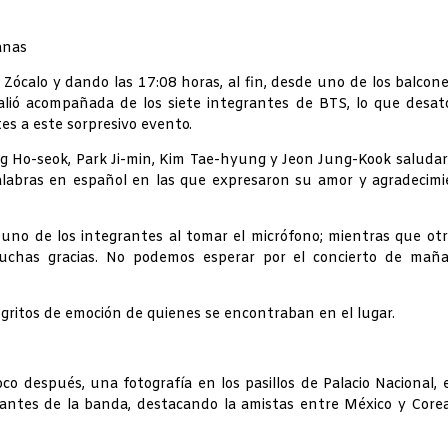
anas
 Zócalo y dando las 17:08 horas, al fin, desde uno de los balcon
alió acompañada de los siete integrantes de BTS, lo que desat
tes a este sorpresivo evento.
ng Ho-seok, Park Ji-min, Kim Tae-hyung y Jeon Jung-Kook saluda
palabras en español en las que expresaron su amor y agradecim
no de los integrantes al tomar el micrófono; mientras que ot
Muchas gracias. No podemos esperar por el concierto de maña
gritos de emoción de quienes se encontraban en el lugar.
o después, una fotografía en los pasillos de Palacio Nacional, 
antes de la banda, destacando la amistas entre México y Core