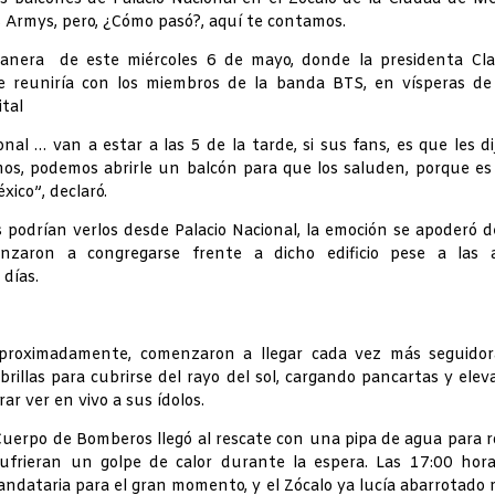
s Armys, pero, ¿Cómo pasó?, aquí te contamos.
nera de este miércoles 6 de mayo, donde la presidenta Cla
e reuniría con los miembros de la banda BTS, en vísperas de
ital
al … van a estar a las 5 de la tarde, si sus fans, es que les dij
s, podemos abrirle un balcón para que los saluden, porque es
ico”, declaró.
ns podrían verlos desde Palacio Nacional, la emoción se apoderó d
nzaron a congregarse frente a dicho edificio pese a las a
 días.
 aproximadamente, comenzaron a llegar cada vez más seguidor
rillas para cubrirse del rayo del sol, cargando pancartas y ele
rar ver en vivo a sus ídolos.
 Cuerpo de Bomberos llegó al rescate con una pipa de agua para r
 sufrieran un golpe de calor durante la espera. Las 17:00 hor
andataria para el gran momento, y el Zócalo ya lucía abarrotado 