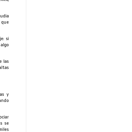
udia
 que
e: si
 algo
e las
ltas
as y
vando
ociar
as se
miles