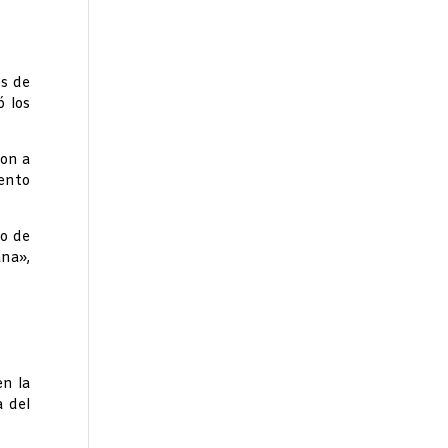
es de
ó los
ron a
iento
ro de
na»,
en la
a del