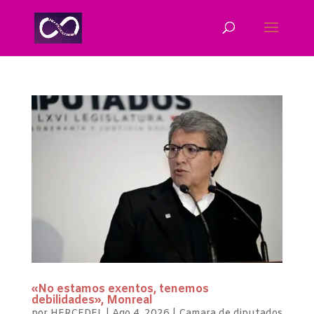
«No estamos exentos, tenemos
debilidades», Monreal
por
HERCEDEL
|
Ago 4, 2026
|
Camara de diputados