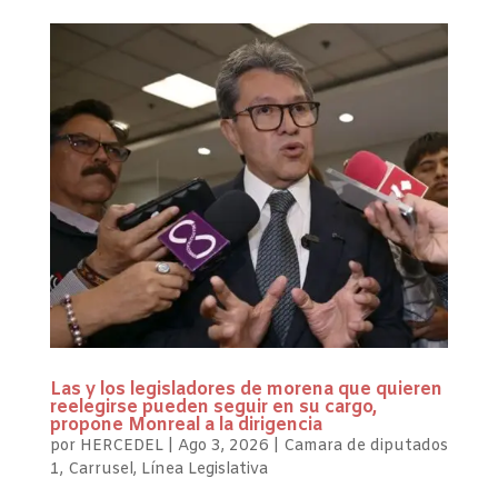
Las y los legisladores de morena que quieren
reelegirse pueden seguir en su cargo,
propone Monreal a la dirigencia
por
HERCEDEL
|
Ago 3, 2026
|
Camara de diputados
1
,
Carrusel
,
Línea Legislativa