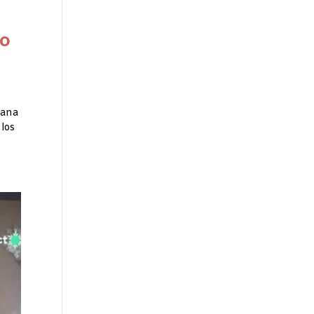
 o
ñana
 los