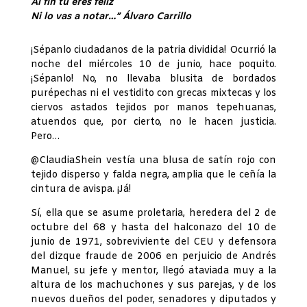
Al fin tú eres feliz
Ni lo vas a notar…” Álvaro Carrillo
¡Sépanlo ciudadanos de la patria dividida! Ocurrió la
noche del miércoles 10 de junio, hace poquito.
¡Sépanlo! No, no llevaba blusita de bordados
purépechas ni el vestidito con grecas mixtecas y los
ciervos astados tejidos por manos tepehuanas,
atuendos que, por cierto, no le hacen justicia.
Pero…
@ClaudiaShein vestía una blusa de satín rojo con
tejido disperso y falda negra, amplia que le ceñía la
cintura de avispa. ¡Já!
Sí, ella que se asume proletaria, heredera del 2 de
octubre del 68 y hasta del halconazo del 10 de
junio de 1971, sobreviviente del CEU y defensora
del dizque fraude de 2006 en perjuicio de Andrés
Manuel, su jefe y mentor, llegó ataviada muy a la
altura de los machuchones y sus parejas, y de los
nuevos dueños del poder, senadores y diputados y