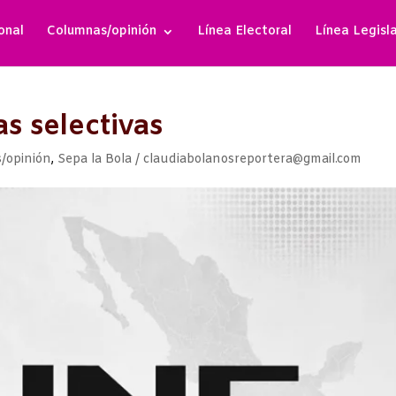
onal
Columnas/opinión
Línea Electoral
Línea Legisl
s selectivas
/opinión
,
Sepa la Bola / claudiabolanosreportera@gmail.com