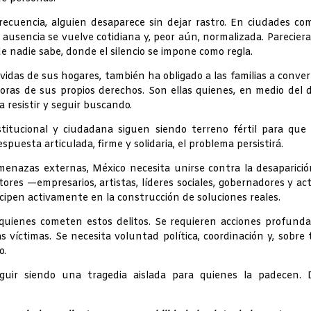
ecuencia, alguien desaparece sin dejar rastro. En ciudades co
 ausencia se vuelve cotidiana y, peor aún, normalizada. Parecier
e nadie sabe, donde el silencio se impone como regla.
vidas de sus hogares, también ha obligado a las familias a conver
oras de sus propios derechos. Son ellas quienes, en medio del d
 resistir y seguir buscando.
nstitucional y ciudadana siguen siendo terreno fértil para que
esta articulada, firme y solidaria, el problema persistirá.
menazas externas, México necesita unirse contra la desaparici
ores —empresarios, artistas, líderes sociales, gobernadores y ac
cipen activamente en la construcción de soluciones reales.
 quienes cometen estos delitos. Se requieren acciones profund
víctimas. Se necesita voluntad política, coordinación y, sobre 
o.
uir siendo una tragedia aislada para quienes la padecen. 