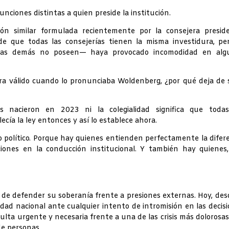
unciones distintas a quien preside la institución.
ón similar formulada recientemente por la consejera preside
 que todas las consejerías tienen la misma investidura, per
e las demás no poseen— haya provocado incomodidad en alg
era válido cuando lo pronunciaba Woldenberg, ¿por qué deja de 
les nacieron en 2023 ni la colegialidad significa que todas
lecía la ley entonces y así lo establece ahora.
no político. Porque hay quienes entienden perfectamente la difer
ciones en la conducción institucional. Y también hay quienes
a de defender su soberanía frente a presiones externas. Hoy, des
idad nacional ante cualquier intento de intromisión en las decis
ulta urgente y necesaria frente a una de las crisis más dolorosa
de personas.