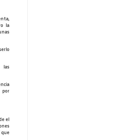
nta,
o la
unas
serlo
 las
encia
, por
de el
iones
s que