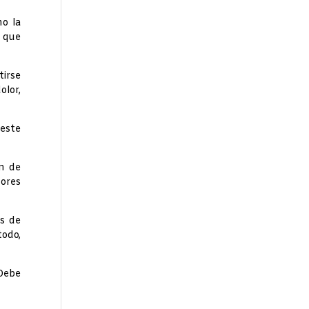
mo la
a que
tirse
olor,
 este
ón de
tores
as de
todo,
Debe