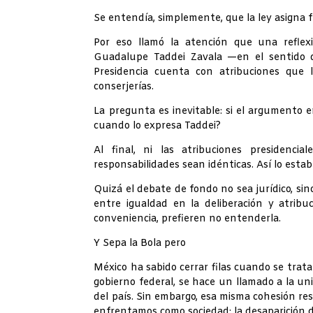
Se entendía, simplemente, que la ley asigna f
Por eso llamó la atención que una reflexi
Guadalupe Taddei Zavala —en el sentido de
Presidencia cuenta con atribuciones qu
conserjerías.
La pregunta es inevitable: si el argumento 
cuando lo expresa Taddei?
Al final, ni las atribuciones presidencia
responsabilidades sean idénticas. Así lo estab
Quizá el debate de fondo no sea jurídico, si
entre igualdad en la deliberación y atribu
conveniencia, prefieren no entenderla.
Y Sepa la Bola pero
México ha sabido cerrar filas cuando se trat
gobierno federal, se hace un llamado a la un
del país. Sin embargo, esa misma cohesión res
enfrentamos como sociedad: la desaparición 