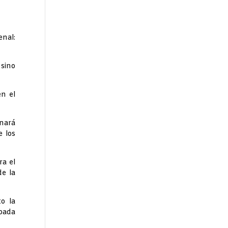
nal:
 sino
en el
nará
e los
ra el
de la
o la
pada