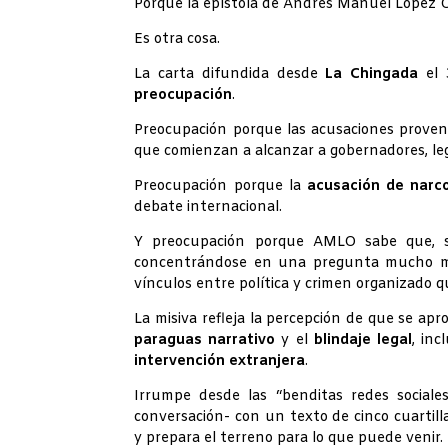
Porque la epístola de Andrés Manuel López
Es otra cosa.
La carta difundida desde
La Chingada
el 
preocupación
.
Preocupación porque las acusaciones prove
que comienzan a alcanzar a gobernadores, leg
Preocupación porque la
acusación de narc
debate internacional.
Y preocupación porque AMLO sabe que, si 
concentrándose en una pregunta mucho 
vínculos entre política y crimen organizado 
La misiva refleja la percepción de que se ap
paraguas narrativo
y el
blindaje legal
, inc
intervención extranjera
.
Irrumpe desde las “benditas redes sociale
conversación- con un texto de cinco cuartill
y prepara el terreno para lo que puede venir.