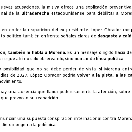
evas acusaciones, la misiva ofrece una explicación preventiv
onal de la
ultraderecha
estadounidense para debilitar a More
 entender la reaparición del ex presidente. López Obrador rom
o político también enfrenta señales claras de
desgaste
y caíd
ton, también le habla a Morena
. Es un mensaje dirigido hacia d
dor sigue ahí no solo observando, sino marcando
línea política
.
na posibilidad que no se debe perder de vista: si Morena enf
edias de 2027, López Obrador podría
volver a la pista, a las ca
movimiento.
 hay una ausencia que llama poderosamente la atención, sobre
 que provocan su reaparición.
enunciar una supuesta conspiración internacional contra Moren
 dieron origen a la polémica.