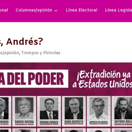
onal
Columnas/opinión
Línea Electoral
Línea Legisl
s, Andrés?
s/opinión
,
Trompos y Pirinolas