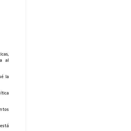
cas,
a al
ué la
ítica
entos
 está