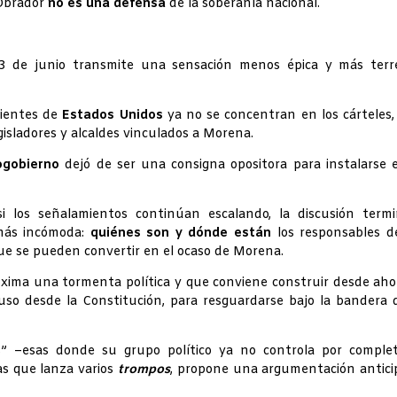
 Obrador
no es una defensa
de la soberanía nacional.
3 de junio transmite una sensación menos épica y más terre
nientes de
Estados Unidos
ya no se concentran en los cárteles,
isladores y alcaldes vinculados a Morena.
ogobierno
dejó de ser una consigna opositora para instalarse 
los señalamientos continúan escalando, la discusión termi
más incómoda:
quiénes son y dónde están
los responsables d
que se pueden convertir en el ocaso de Morena.
roxima una tormenta política y que conviene construir desde aho
luso desde la Constitución, para resguardarse bajo la bandera 
s” –esas donde su grupo político ya no controla por complet
as que lanza varios
trompos
, propone una argumentación antici