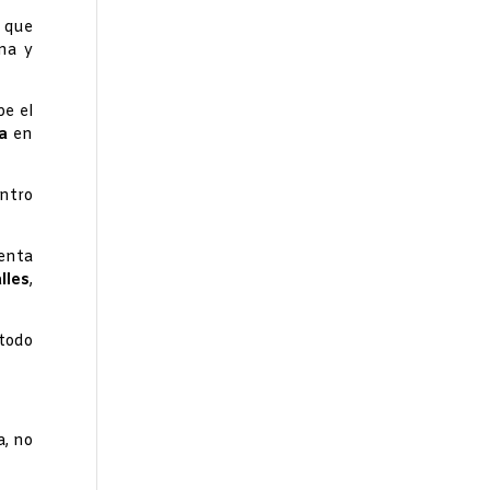
a que
na y
pe el
a
en
entro
renta
lles
,
 todo
a, no