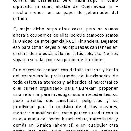
contra las brasileñas, pero nada supo ni como
diputado, ni como alcalde de Cuernavaca ni –
mucho menos—en su papel de gobernador del
estado.
O, mejor dicho, supo otras cosas, pero no vamos
ahora a ocuparnos de ellas porque tampoco somos
la Unidad de Inteligencia[RC1] Financiera. Dejemos
eso para Omar Reyes o las diputadas cantantes en
el cloro de no estás sólo, no estás sólo, etc. No nos
vayan a señalar por usurpación de funciones.
Fue necesario conocer con detalle interno y hasta
del extranjero la proliferación de funcionarios de
toda estatura atenidos y adheridos al narcotráfico
o el crimen organizado para “¡Eureka!”, proponer
una reforma para investigar sus antecedentes, su
pozo abierto, sus amistades peligrosas y su
proclividad para la comisión de delitos mayores,
menores o mayúsculos, como parece suceder con la
nueva mafia del poder huachicolero, narcotizado y
demás en Sinaloa (ahora sí) o en cualquier otra