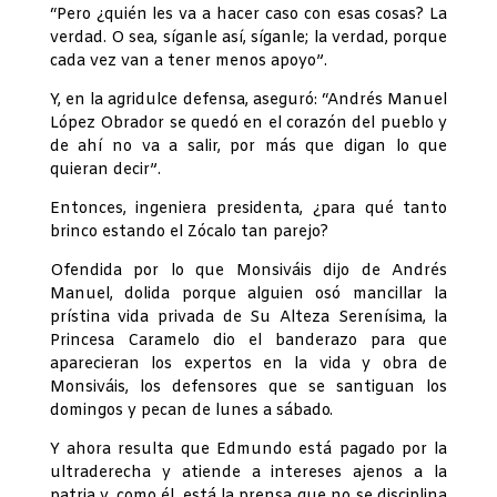
“Pero ¿quién les va a hacer caso con esas cosas? La
verdad. O sea, síganle así, síganle; la verdad, porque
cada vez van a tener menos apoyo”.
Y, en la agridulce defensa, aseguró: “Andrés Manuel
López Obrador se quedó en el corazón del pueblo y
de ahí no va a salir, por más que digan lo que
quieran decir”.
Entonces, ingeniera presidenta, ¿para qué tanto
brinco estando el Zócalo tan parejo?
Ofendida por lo que Monsiváis dijo de Andrés
Manuel, dolida porque alguien osó mancillar la
prístina vida privada de Su Alteza Serenísima, la
Princesa Caramelo dio el banderazo para que
aparecieran los expertos en la vida y obra de
Monsiváis, los defensores que se santiguan los
domingos y pecan de lunes a sábado.
Y ahora resulta que Edmundo está pagado por la
ultraderecha y atiende a intereses ajenos a la
patria y, como él, está la prensa que no se disciplina